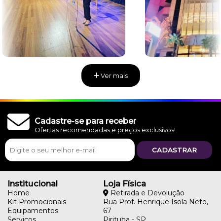
Ver mais
Cadastre-se para receber
Ofertas recomendadas e preços exclusivos!
Institucional
Loja Física
Home
Retirada e Devolução
Kit Promocionais
Rua Prof. Henrique Isola Neto,
Equipamentos
67
Serviços
Pirituba - SP