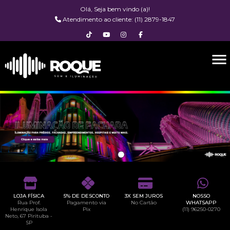
Olá, Seja bem vindo (a)!
Atendimento ao cliente: (11) 2879-1847
LOJA FÍSICA
5% DE DESCONTO
3X SEM JUROS
NOSSO
Rua Prof.
Pagamento via
No Cartão
WHATSAPP
Henrique Isola
Pix
(11) 96250-0270
Neto, 67 Pirituba -
SP